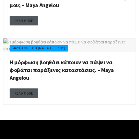
μου; – Maya Angelou
READ MORE
MAYA ANGELOU (ΜΆΓΙΑ ΑΓΓΈΛΟΥ)
Η μόρφωση βοηθάει κάποιον να πάψει να
φοβάται παράξενες καταστάσεις. – Maya
Angelou
READ MORE