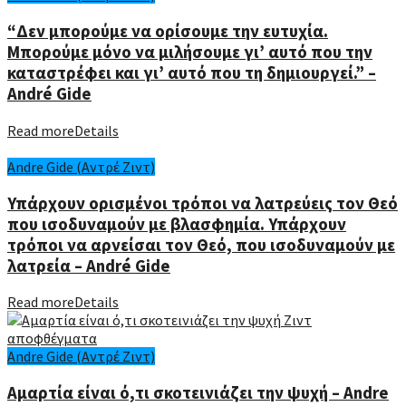
“Δεν μπορούμε να ορίσουμε την ευτυχία.
Μπορούμε μόνο να μιλήσουμε γι’ αυτό που την
καταστρέφει και γι’ αυτό που τη δημιουργεί.” –
André Gide
Read more
Details
Andre Gide (Αντρέ Ζιντ)
Υπάρχουν ορισμένοι τρόποι να λατρεύεις τον Θεό
που ισοδυναμούν με βλασφημία. Υπάρχουν
τρόποι να αρνείσαι τον Θεό, που ισοδυναμούν με
λατρεία – André Gide
Read more
Details
Andre Gide (Αντρέ Ζιντ)
Αμαρτία είναι ό,τι σκοτεινιάζει την ψυχή – Andre