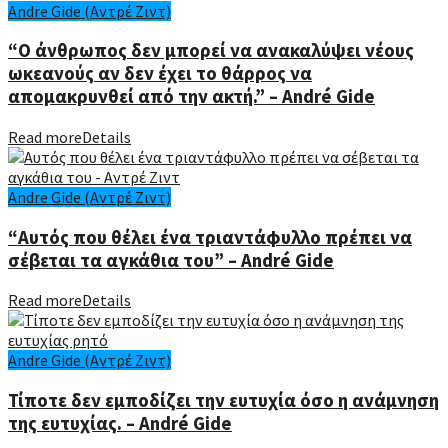
Andre Gide (Αντρέ Ζιντ)
“Ο άνθρωπος δεν μπορεί να ανακαλύψει νέους
ωκεανούς αν δεν έχει το θάρρος να
απομακρυνθεί από την ακτή.” – André Gide
Read more
Details
Andre Gide (Αντρέ Ζιντ)
“Αυτός που θέλει ένα τριαντάφυλλο πρέπει να
σέβεται τα αγκάθια του” – André Gide
Read more
Details
Andre Gide (Αντρέ Ζιντ)
Τίποτε δεν εμποδίζει την ευτυχία όσο η ανάμνηση
της ευτυχίας. – André Gide