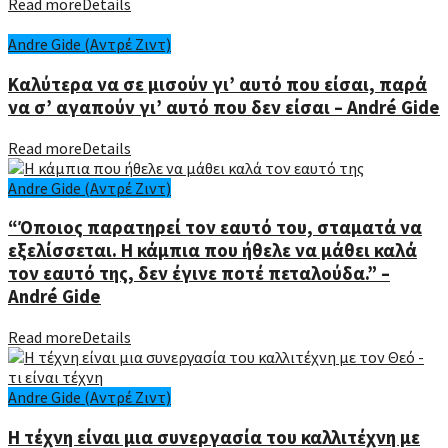
Read more
Details
Andre Gide (Αντρέ Ζιντ)
Καλύτερα να σε μισούν γι’ αυτό που είσαι, παρά
να σ’ αγαπούν γι’ αυτό που δεν είσαι – André Gide
Read more
Details
Andre Gide (Αντρέ Ζιντ)
“Όποιος παρατηρεί τον εαυτό του, σταματά να
εξελίσσεται. Η κάμπια που ήθελε να μάθει καλά
τον εαυτό της, δεν έγινε ποτέ πεταλούδα.” –
André Gide
Read more
Details
Andre Gide (Αντρέ Ζιντ)
Η τέχνη είναι μια συνεργασία του καλλιτέχνη με