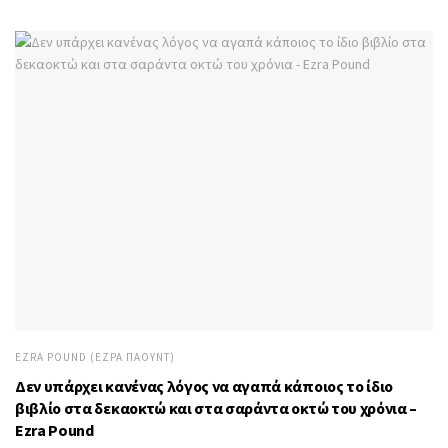
EZRA POUND (ΈΖΡΑ ΠΆΟΥΝΤ)
Δεν υπάρχει κανένας λόγος να αγαπά κάποιος το ίδιο
βιβλίο στα δεκαοκτώ και στα σαράντα οκτώ του χρόνια –
Ezra Pound