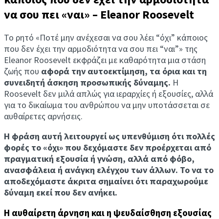
να σου πει «ναι» – Eleanor Roosevelt
Το ρητό «Ποτέ μην ανέχεσαι να σου λέει “όχι” κάποιος
που δεν έχει την αρμοδιότητα να σου πει “ναι”» της
Eleanor Roosevelt εκφράζει με καθαρότητα μια στάση
ζωής που
αφορά την αυτοεκτίμηση, τα όρια και τη
συνειδητή άσκηση προσωπικής δύναμης.
Η
Roosevelt δεν μιλά απλώς για ιεραρχίες ή εξουσίες, αλλά
για το δικαίωμα του ανθρώπου να μην υποτάσσεται σε
αυθαίρετες αρνήσεις.
Η φράση αυτή λειτουργεί ως υπενθύμιση ότι πολλές
φορές το «όχι» που δεχόμαστε δεν προέρχεται από
πραγματική εξουσία ή γνώση, αλλά από φόβο,
ανασφάλεια ή ανάγκη ελέγχου των άλλων. Το να το
αποδεχόμαστε άκριτα σημαίνει ότι παραχωρούμε
δύναμη εκεί που δεν ανήκει.
Η αυθαίρετη άρνηση και η ψευδαίσθηση εξουσίας