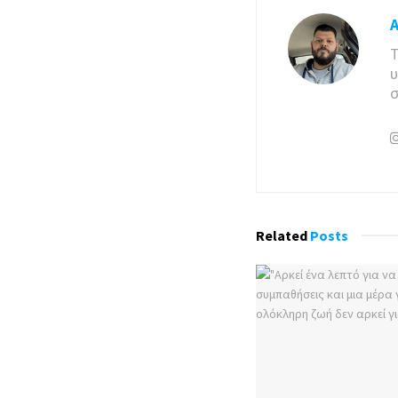
Τ
υ
σ
Related
Posts