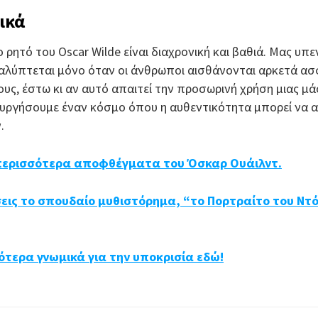
ικά
ρητό του Oscar Wilde είναι διαχρονική και βαθιά. Μας υπεν
λύπτεται μόνο όταν οι άνθρωποι αισθάνονται αρκετά ασφ
υς, έστω κι αν αυτό απαιτεί την προσωρινή χρήση μιας μάσ
ργήσουμε έναν κόσμο όπου η αυθεντικότητα μπορεί να αν
.
 περισσότερα αποφθέγματα του Όσκαρ Ουάιλντ.
εις το σπουδαίο μυθιστόρημα, “το Πορτραίτο του Ντό
τερα γνωμικά για την υποκρισία εδώ!