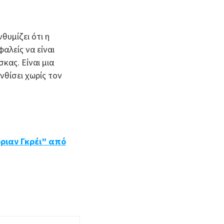
θυμίζει ότι η
αλείς να είναι
κας. Είναι μια
θίσει χωρίς τον
ριαν Γκρέι” από