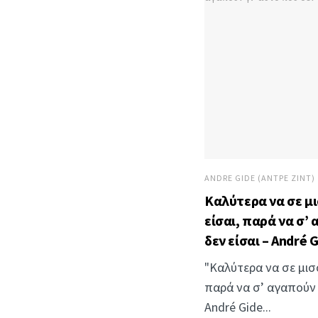
ANDRE GIDE (ΑΝΤΡΈ ΖΙΝΤ)
Καλύτερα να σε μι
είσαι, παρά να σ’
δεν είσαι – André 
"Καλύτερα να σε μισο
παρά να σ’ αγαπούν γ
André Gide...