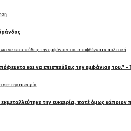
εϋράνδος
απόφευκτο και να επισπεύδεις την εμφάνιση του.” –
εκμεταλλεύτηκε την ευκαιρία, ποτέ όμως κάποιον π
ας Συμιακάκης