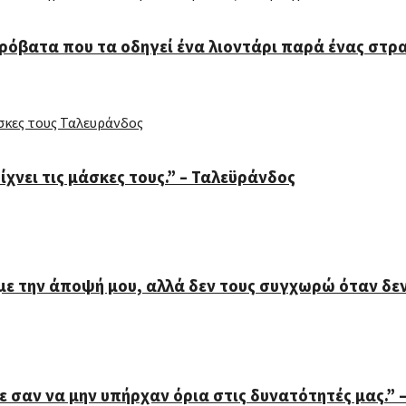
ρόβατα που τα οδηγεί ένα λιοντάρι παρά ένας στρα
χνει τις μάσκες τους.” – Ταλεϋράνδος
 την άποψή μου, αλλά δεν τους συγχωρώ όταν δεν 
ε σαν να μην υπήρχαν όρια στις δυνατότητές μας.” 