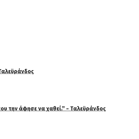
 Ταλεϋράνδος
ου την άφησε να χαθεί.” – Ταλεϋράνδος