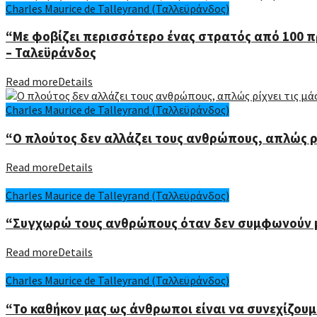
Charles Maurice de Talleyrand (Ταλλεϋράνδος)
“Με φοβίζει περισσότερο ένας στρατός από 100 π
– Ταλεϋράνδος
Read more
Details
Charles Maurice de Talleyrand (Ταλλεϋράνδος)
“Ο πλούτος δεν αλλάζει τους ανθρώπους, απλώς ρί
Read more
Details
Charles Maurice de Talleyrand (Ταλλεϋράνδος)
“Συγχωρώ τους ανθρώπους όταν δεν συμφωνούν με
Read more
Details
Charles Maurice de Talleyrand (Ταλλεϋράνδος)
“Το καθήκον μας ως άνθρωποι είναι να συνεχίζουμ