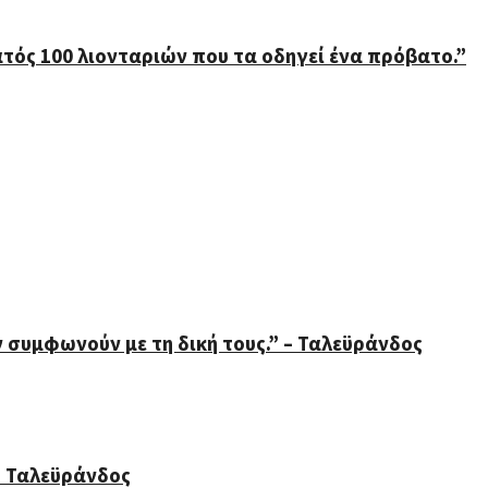
τός 100 λιονταριών που τα οδηγεί ένα πρόβατο.”
συμφωνούν με τη δική τους.” – Ταλεϋράνδος
– Ταλεϋράνδος