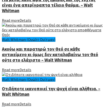
είναι ένα απερίγραπτα τέλειο θαύμα. – Walt
Whitman
Read more
Details
Walt Whitman (Ουώλτ Ουίτμαν)
Ακούω και παρατηρώ τον Θεό σε κάθε
αντικείμενο κι όμως δεν καταλαβαίνω τον Θεό
ούτε στο ελάχιστο – Walt Whitman
Read more
Details
Walt Whitman (Ουώλτ Ουίτμαν)
Οτιδήποτε ικανοποιεί την ψυχή είναι αλήθεια. –
Walt Whitman
Read more
Details