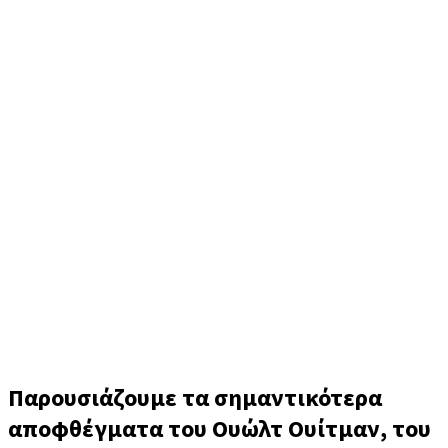
Walt Whitman (Ουώλτ Ουίτμαν)
Παρουσιάζουμε τα σημαντικότερα
αποφθέγματα του Ουώλτ Ουίτμαν, του