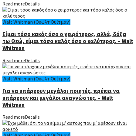
Read more
Details
Walt Whitman (Ουώλτ Ουίτμαν)
Είμαι τόσο κακός όσο ο χειρότερος, αλλά, δόξα
τω Θεώ, είμαι τόσο καλός όσο ο καλύτερος. – Walt
Whitman
Read more
Details
Walt Whitman (Ουώλτ Ουίτμαν)
Για να υπάρχουν μεγάλοι ποιητές, πρέπει να
υπάρχουν και μεγάλοι αναγνώστες. – Walt
Whitman
Read more
Details
Walt Whitman (Ουώλτ Ουίτμαν)