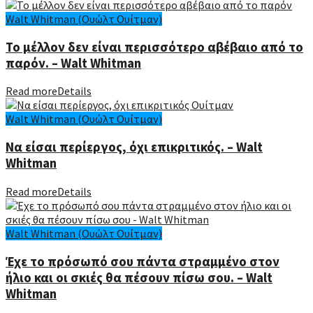
Walt Whitman (Ουώλτ Ουίτμαν)
Το μέλλον δεν είναι περισσότερο αβέβαιο από το
παρόν. – Walt Whitman
Read more
Details
Walt Whitman (Ουώλτ Ουίτμαν)
Να είσαι περίεργος, όχι επικριτικός. – Walt
Whitman
Read more
Details
Walt Whitman (Ουώλτ Ουίτμαν)
Έχε το πρόσωπό σου πάντα στραμμένο στον
ήλιο και οι σκιές θα πέσουν πίσω σου. – Walt
Whitman