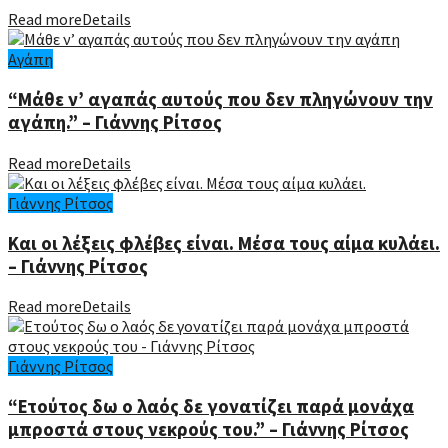
Read more
Details
Αγάπη
“Μάθε ν’ αγαπάς αυτούς που δεν πληγώνουν την
αγάπη.” – Γιάννης Ρίτσος
Read more
Details
Γιάννης Ρίτσος
Και οι λέξεις φλέβες είναι. Μέσα τους αίμα κυλάει.
– Γιάννης Ρίτσος
Read more
Details
Γιάννης Ρίτσος
“Ετούτος δω ο λαός δε γονατίζει παρά μονάχα
μπροστά στους νεκρούς του.” – Γιάννης Ρίτσος