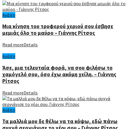
Αγάπη
Μια κίνηση του τρυφερού χεριού σου έσβησε
μεμιάς όλο το μαύρο – Γιάννης Ρίτσος
Read more
Details
Αγάπη
Άσε, μια τελευταία φορά, να σου φιλήσω το
χαμόγελό σου, όσο έχω ακόμη χείλη. – Γιάννης
Ρίτσος
Read more
Details
Αγάπη
Τα μαλλιά μου δε θέλω να τα κόψω, εδώ πάνω
συχνά σεργιάνισε το χέρι σου – Γιάννης Ρίτσος