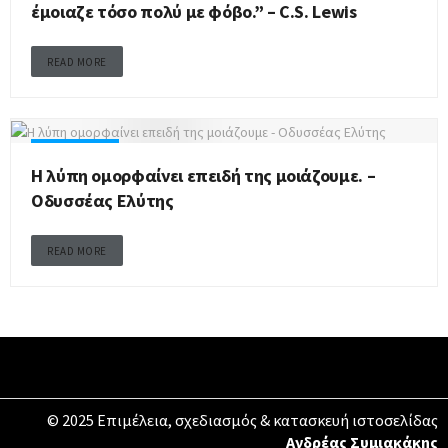
έμοιαζε τόσο πολύ με φόβο.” – C.S. Lewis
READ MORE
ΛΥΠΗ - ΘΛΙΨΗ
Η λύπη ομορφαίνει επειδή της μοιάζουμε. –
Οδυσσέας Ελύτης
READ MORE
© 2025 Επιμέλεια, σχεδιασμός & κατασκευή ιστοσελίδας
Ανδρέας Συμιακάκης