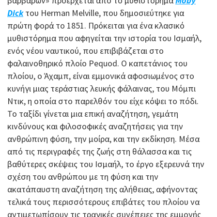
βαρβάρων» προέρχεται από το μυθιστόρημα
Moby
Dick
του Herman Melville, που δημοσιεύτηκε για
πρώτη φορά το 1851. Πρόκειται για ένα κλασικό
μυθιστόρημα που αφηγείται την ιστορία του Ισμαήλ,
ενός νέου ναυτικού, που επιβιβάζεται στο
φαλαινοθηρικό πλοίο Pequod. Ο καπετάνιος του
πλοίου, ο Άχαμπ, είναι εμμονικά αφοσιωμένος στο
κυνήγι μιας τεράστιας λευκής φάλαινας, του Μόμπι
Ντικ, η οποία στο παρελθόν του είχε κόψει το πόδι.
Το ταξίδι γίνεται μια επική αναζήτηση, γεμάτη
κινδύνους και φιλοσοφικές αναζητήσεις για την
ανθρώπινη φύση, την μοίρα, και την εκδίκηση. Μέσα
από τις περιγραφές της ζωής στη θάλασσα και τις
βαθύτερες σκέψεις του Ισμαήλ, το έργο εξερευνά την
σχέση του ανθρώπου με τη φύση και την
ακατάπαυστη αναζήτηση της αλήθειας, αφήνοντας
τελικά τους περισσότερους επιβάτες του πλοίου να
αντιμετωπίσουν τις τραγικές συνέπειες της εμμονής