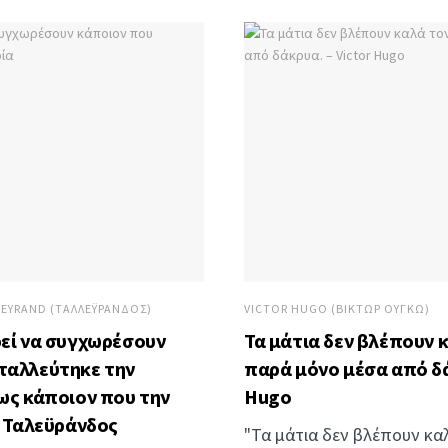
LEYRAND (ΤΑΛΛΕΫΡΆΝΔΟΣ)
VICTOR HUGO (ΒΊΚΤΩΡ ΟΥΓΚΏ)
ρεί να συγχωρέσουν
Τα μάτια δεν βλέπουν 
ταλλεύτηκε την
παρά μόνο μέσα από δά
μως κάποιον που την
Hugo
– Ταλεϋράνδος
"Τα μάτια δεν βλέπουν κα