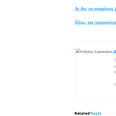
Αν θες να αγοράσεις
Τέλος, για περισσότε
Τ
υ
σ
Related
Posts