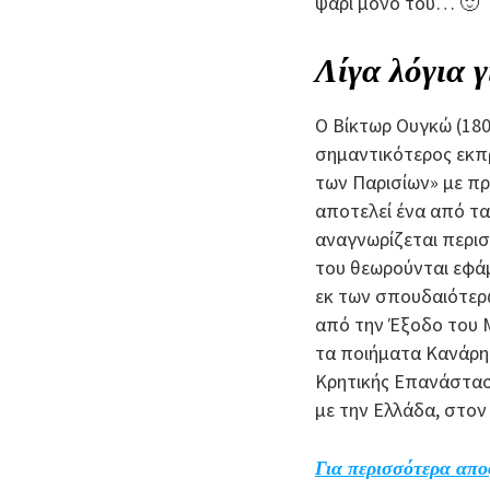
ψάρι μόνο του… 🙂
Λίγα λόγια 
Ο Βίκτωρ Ουγκώ (180
σημαντικότερος εκπρ
των Παρισίων» με πρ
αποτελεί ένα από τα
αναγνωρίζεται περισ
του θεωρούνται εφάμ
εκ των σπουδαιότερω
από την Έξοδο του Μ
τα ποιήματα Κανάρης
Κρητικής Επανάσταση
με την Ελλάδα, στον
Για περισσότερα απο