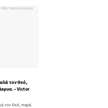
καλά τον Θεό,
κρυα. – Victor
λά τον Θεό, παρά