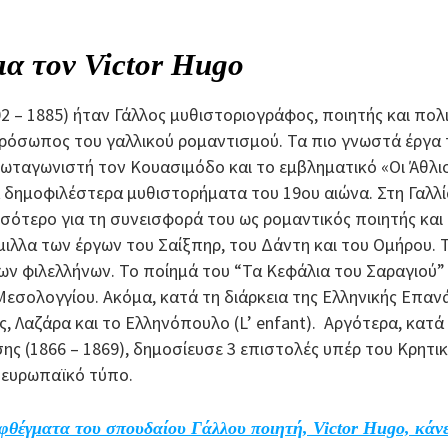
για τον Victor Hugo
2 – 1885) ήταν Γάλλος μυθιστοριογράφος, ποιητής και πολι
όσωπος του γαλλικού ρομαντισμού. Τα πιο γνωστά έργα τ
ωταγωνιστή τον Κουασιμόδο και το εμβληματικό «Οι Άθλιο
 δημοφιλέστερα μυθιστορήματα του 19ου αιώνα. Στη Γαλλ
σότερο για τη συνεισφορά του ως ρομαντικός ποιητής και 
ιλλα των έργων του Σαίξπηρ, του Δάντη και του Ομήρου. Τ
ν φιλελλήνων. Το ποίημά του “Τα Κεφάλια του Σαραγιού”
εσολογγίου. Ακόμα, κατά τη διάρκεια της Ελληνικής Επα
, Λαζάρα και το Ελληνόπουλο (L’ enfant). Αργότερα, κατά 
ς (1866 – 1869), δημοσίευσε 3 επιστολές υπέρ του Κρητι
 ευρωπαϊκό τύπο.
φθέγματα του σπουδαίου Γάλλου ποιητή, Victor Hugo, κάνε