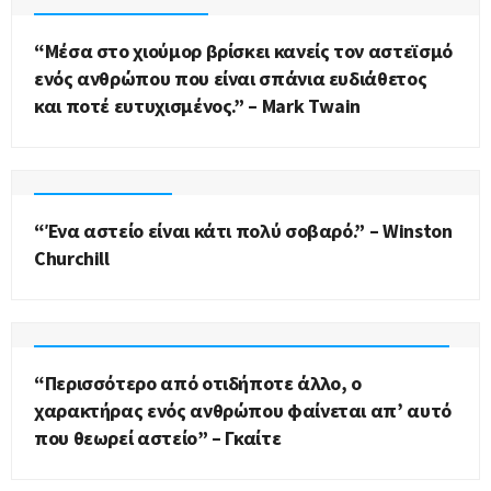
MARK TWAIN (ΜΑΡΚ ΤΟΥΈΙΝ)
“Μέσα στο χιούμορ βρίσκει κανείς τον αστεϊσμό
ενός ανθρώπου που είναι σπάνια ευδιάθετος
και ποτέ ευτυχισμένος.” – Mark Twain
WINSTON CHURCHILL
“Ένα αστείο είναι κάτι πολύ σοβαρό.” – Winston
Churchill
JOHANN WOLFGANG VON GOETHE (ΓΙΌΧΑΝ ΒΌΛΦΓΚΑΝΓΚ ΦΟΝ ΓΚΑΊΤΕ)
“Περισσότερο από οτιδήποτε άλλο, ο
χαρακτήρας ενός ανθρώπου φαίνεται απ’ αυτό
που θεωρεί αστείο” – Γκαίτε