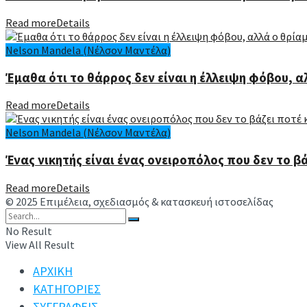
Read more
Details
Nelson Mandela (Νέλσον Μαντέλα)
Έμαθα ότι το θάρρος δεν είναι η έλλειψη φόβου, α
Read more
Details
Nelson Mandela (Νέλσον Μαντέλα)
Ένας νικητής είναι ένας ονειροπόλος που δεν το β
Read more
Details
© 2025 Επιμέλεια, σχεδιασμός & κατασκευή ιστοσελίδας
Ανδρέ
No Result
View All Result
ΑΡΧΙΚΗ
ΚΑΤΗΓΟΡΙΕΣ
ΣΥΓΓΡΑΦΕΙΣ