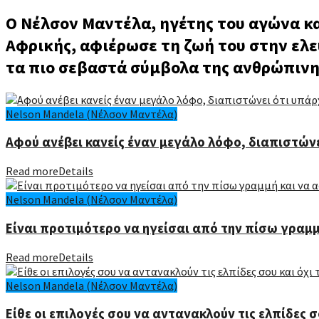
Ο Νέλσον Μαντέλα, ηγέτης του αγώνα κ
Αφρικής, αφιέρωσε τη ζωή του στην ελε
τα πιο σεβαστά σύμβολα της ανθρώπινη
Nelson Mandela (Νέλσον Μαντέλα)
Αφού ανέβει κανείς έναν μεγάλο λόφο, διαπιστώνε
Read more
Details
Nelson Mandela (Νέλσον Μαντέλα)
Είναι προτιμότερο να ηγείσαι από την πίσω γραμμ
Read more
Details
Nelson Mandela (Νέλσον Μαντέλα)
Είθε οι επιλογές σου να αντανακλούν τις ελπίδες σ