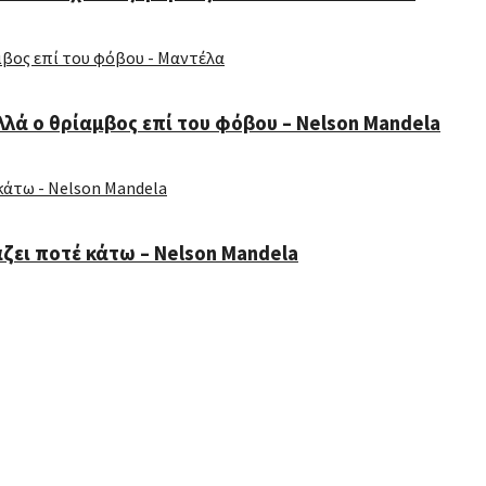
λλά ο θρίαμβος επί του φόβου – Nelson Mandela
άζει ποτέ κάτω – Nelson Mandela
ας Συμιακάκης