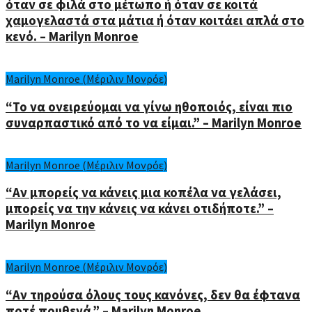
όταν σε φιλά στο μέτωπο ή όταν σε κοιτά
χαμογελαστά στα μάτια ή όταν κοιτάει απλά στο
κενό. – Marilyn Monroe
Marilyn Monroe (Μέριλιν Μονρόε)
“Το να ονειρεύομαι να γίνω ηθοποιός, είναι πιο
συναρπαστικό από το να είμαι.” – Marilyn Monroe
Marilyn Monroe (Μέριλιν Μονρόε)
“Αν μπορείς να κάνεις μια κοπέλα να γελάσει,
μπορείς να την κάνεις να κάνει οτιδήποτε.” –
Marilyn Monroe
Marilyn Monroe (Μέριλιν Μονρόε)
“Αν τηρούσα όλους τους κανόνες, δεν θα έφτανα
ποτέ πουθενά.” – Marilyn Monroe