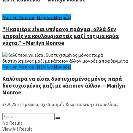
Marilyn Monroe (Μέριλιν Μονρόε)
“Η καριέρα είναι υπέροχο πράγμα, αλλά δεν
μπορείς να κουλουριαστείς μαζί της μια κρύα
νύχτα.” – Marilyn Monroe
Marilyn Monroe (Μέριλιν Μονρόε)
Καλύτερα να είσαι δυστυχισμένος μόνος παρά
δυστυχισμένος μαζί με κάποιον άλλον. – Marilyn
Monroe
© 2025 Επιμέλεια, σχεδιασμός & κατασκευή ιστοσελίδας
Ανδρέας Συμιακάκης
No Result
View All Result