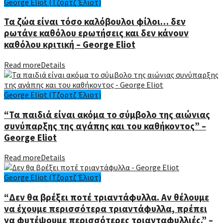
George Eliot (Τζορτζ Έλιοτ)
Τα ζώα είναι τόσο καλόβουλοι φίλοι… δεν
ρωτάνε καθόλου ερωτήσεις και δεν κάνουν
καθόλου κριτική – George Eliot
Read more
Details
George Eliot (Τζορτζ Έλιοτ)
“Τα παιδιά είναι ακόμα το σύμβολο της αιώνιας
συνύπαρξης της αγάπης και του καθήκοντος” –
George Eliot
Read more
Details
George Eliot (Τζορτζ Έλιοτ)
“Δεν θα βρέξει ποτέ τριαντάφυλλα. Αν θέλουμε
να έχουμε περισσότερα τριαντάφυλλα, πρέπει
να φυτέψουμε περισσότερες τριανταφυλλιές.” –