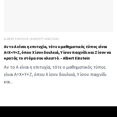
ALBERT EINSTEIN (ΆΛΜΠΕΡΤ ΑΪΝΣΤΆΙΝ)
Αν το Α είναι η επιτυχία, τότε ο μαθηματικός τύπος είναι
Α=Χ+Υ+Ζ, όπου Χ ίσον δουλειά, Υ ίσον παιχνίδι και Ζ ίσον να
κρατάς το στόμα σου κλειστό. – Albert Einstein
Αν το Α είναι η επιτυχία, τότε ο μαθηματικός τύπος
είναι Α=Χ+Υ+Ζ, όπου Χ ίσον δουλειά, Υ ίσον παιχνίδι
και...