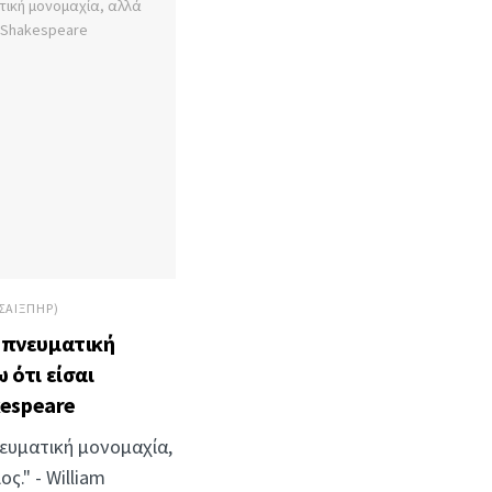
ΣΑΊΞΠΗΡ)
 πνευματική
 ότι είσαι
kespeare
ευματική μονομαχία,
ς." - William