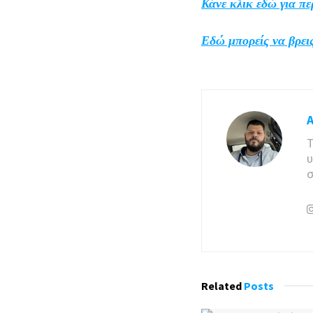
Κάνε κλικ εδώ για π
Εδώ μπορείς να βρεις
Τ
υ
σ
Related
Posts