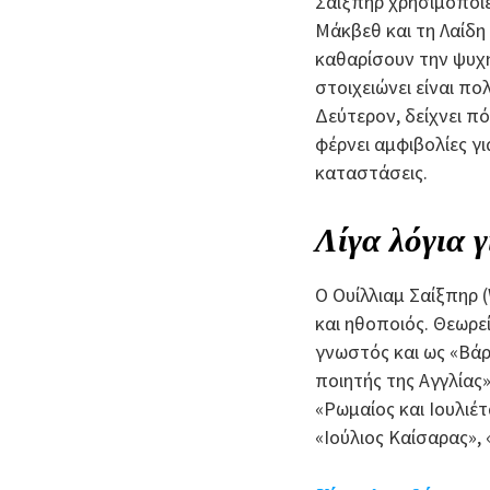
Σαίξπηρ χρησιμοποιεί
Μάκβεθ και τη Λαίδη
καθαρίσουν την ψυχή
στοιχειώνει είναι πο
Δεύτερον, δείχνει π
φέρνει αμφιβολίες γ
καταστάσεις.
Λίγα λόγια 
Ο Ουίλλιαμ Σαίξπηρ 
και ηθοποιός. Θεωρε
γνωστός και ως «Βάρδ
ποιητής της Αγγλίας»
«Ρωμαίος και Ιουλιέ
«Ιούλιος Καίσαρας»,