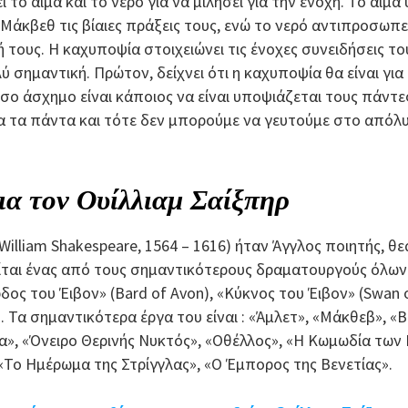
 το αίμα και το νερό για να μιλήσει για την ενοχή. Το αίμα
 Μάκβεθ τις βίαιες πράξεις τους, ενώ το νερό αντιπροσωπ
 τους. Η καχυποψία στοιχειώνει τις ένοχες συνειδήσεις το
λύ σημαντική. Πρώτον, δείχνει ότι η καχυποψία θα είναι για
όσο άσχημο είναι κάποιος να είναι υποψιάζεται τους πάντ
ια τα πάντα και τότε δεν μπορούμε να γευτούμε στο απόλ
για τον Ουίλλιαμ Σαίξπηρ
(William Shakespeare, 1564 – 1616) ήταν Άγγλος ποιητής, 
ίται ένας από τους σημαντικότερους δραματουργούς όλων
ος του Έιβον» (Bard of Avon), «Κύκνος του Έιβον» (Swan o
. Τα σημαντικότερα έργα του είναι : «Άμλετ», «Μάκθεβ», «Βα
τα», «Όνειρο Θερινής Νυκτός», «Οθέλλος», «Η Κωμωδία τω
 «Το Ημέρωμα της Στρίγγλας», «Ο Έμπορος της Βενετίας».