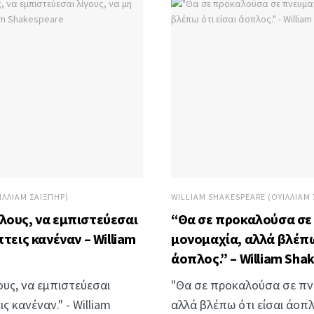
ΊΛΛΙΑΜ ΣΑΊΞΠΗΡ)
WILLIAM SHAKESPEARE (ΟΥΊΛΛΙΑΜ 
λους, να εμπιστεύεσαι
“Θα σε προκαλούσα σε
τεις κανέναν – William
μονομαχία, αλλά βλέπω
άοπλος.” – William Sha
υς, να εμπιστεύεσαι
"Θα σε προκαλούσα σε πν
ς κανέναν." - William
αλλά βλέπω ότι είσαι άοπλο