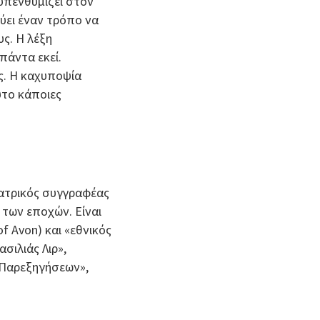
 υπενθυμίζει στον
εύει έναν τρόπο να
υς. Η λέξη
 πάντα εκεί.
ες. Η καχυποψία
υτο κάποιες
θεατρικός συγγραφέας
 των εποχών. Είναι
f Avon) και «εθνικός
σιλιάς Λιρ»,
ν Παρεξηγήσεων»,