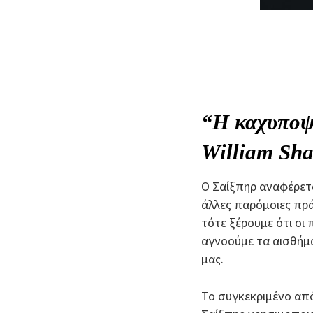
“Η καχυποψί
William Sha
O Σαίξπηρ αναφέρετα
άλλες παρόμοιες πράξ
τότε ξέρουμε ότι οι 
αγνοούμε τα αισθήμ
μας.
Το συγκεκριμένο από